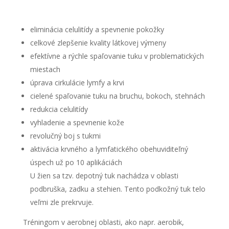
eliminácia celulitídy a spevnenie pokožky
celkové zlepšenie kvality látkovej výmeny
efektívne a rýchle spaľovanie tuku v problematických
miestach
úprava cirkulácie lymfy a krvi
cielené spaľovanie tuku na bruchu, bokoch, stehnách
redukcia celulitídy
vyhladenie a spevnenie kože
revolučný boj s tukmi
aktivácia krvného a lymfatického obehuviditeľný
úspech už po 10 aplikáciách
U žien sa tzv. depotný tuk nachádza v oblasti
podbruška, zadku a stehien. Tento podkožný tuk telo
veľmi zle prekrvuje.
Tréningom v aerobnej oblasti, ako napr. aerobik,