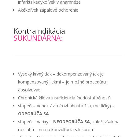
infarkt) kedykoľvek v anamnéze
Akékoľvek zápalové ochorenie
Kontraindikácia
SUKUNDÁRNA:
Vysoký krvný tlak – dekompenzovaný (ak je
kompenzovaný liekmi – je možné procedúru
absolvovať
Chronická žilová insuficiencia (nedostatočnosť)
stupeň – Venektázia (roztiahnutá žila, metličky) –
ODPORÚČA SA
stupeň – Varixy –
NEODPORÚČA SA
, záleží však na
rozsahu – nutná konzultácia s lekárom