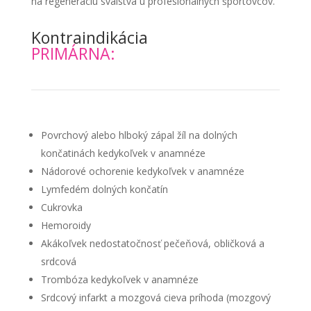
na regeneráciu svalstva u profesionálnych športovcov.
Kontraindikácia
PRIMÁRNA:
Povrchový alebo hlboký zápal žíl na dolných
končatinách kedykoľvek v anamnéze
Nádorové ochorenie kedykoľvek v anamnéze
Lymfedém dolných končatín
Cukrovka
Hemoroidy
Akákoľvek nedostatočnosť pečeňová, obličková a
srdcová
Trombóza kedykoľvek v anamnéze
Srdcový infarkt a mozgová cieva príhoda (mozgový