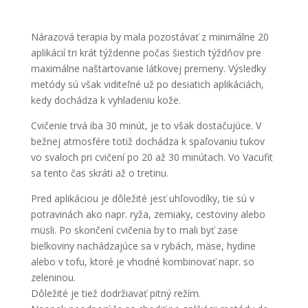
Nárazová terapia by mala pozostávať z minimálne 20
aplikácií tri krát týždenne počas šiestich týždňov pre
maximálne naštartovanie látkovej premeny. Výsledky
metódy sú však viditeľné už po desiatich aplikáciách,
kedy dochádza k vyhladeniu kože.
Cvičenie trvá iba 30 minút, je to však dostačujúce. V
bežnej atmosfére totiž dochádza k spaľovaniu tukov
vo svaloch pri cvičení po 20 až 30 minútach. Vo Vacufit
sa tento čas skráti až o tretinu.
Pred aplikáciou je dôležité jesť uhľovodíky, tie sú v
potravinách ako napr. ryža, zemiaky, cestoviny alebo
müsli. Po skončení cvičenia by to mali byť zase
bielkoviny nachádzajúce sa v rybách, mäse, hydine
alebo v tofu, ktoré je vhodné kombinovať napr. so
zeleninou.
Dôležité je tiež dodržiavať pitný režím.