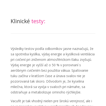
Klinické
testy:
Výsledky testov podľa odborníkov jasne naznačujú, že
sa spotreba kyslíka, výdaj energie a kyslíková ventilácia
pri cvičení pri zníženom atmosférickom tlaku zvyšujú.
Výdaj energie je vyšší až o 50 % v porovnaní s
aeróbnym cvičením bez použitia vákua. Spaľovanie
tuku začína v kratšom čase a únava svalov nie je
pozorovaná tak skoro. Dôvodom je, že kyselina
mliečna, ktorá sa vyvíja v svaloch pri námahe, sa
odstraňuje a metabolizuje omnoho rýchlejšie.
Vacufit je tak vhodný nielen pre širokú verejnosť, ale i