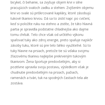
bicykel, či behanie, sa zvyšuje objem krvi v silne
pracujúcich svaloch zadku a stehien. Zvýšením objemu
krvi vo svale sú priškrcované kapiláry, ktoré zásobujú
tukové tkanivo krvou. Dá sa to zistiť napr. po cvičení,
keď si položíte ruku na stehno a zistíte, že táto hlavná
partia je spravidla podstatne chladnejšia ako dajme
tomu chrbát. Telo chce však od určitého výkonu
spaľovať tuky ako zdroj energie, preto spaľuje najskôr
zásoby tuku, ktoré sú pre telo ľahko využiteľné. Sú to
tuky hlavne na prsiach, pretože tie sú vďaka svojmu
žľazovému tkanivu najlepšie prekrveným tukovým
tkanivom. Žena športuje predovšetkým, aby si
pozitívne upravila svoju postavu, výsledkom však je
chudnutie predovšetkým na prsiach, pažiach,
ramenách a tvári, tuk na spodných častiach tela ale
zostáva.