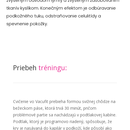
zvýšeným odvodom lymfy a zvýšeným zásobovaním
tkanív kyslíkom. Konečným efektom je odbúravanie
podkožného tuku, odstraňovanie celulitídy a
spevnenie pokožky.
Priebeh
tréningu:
Cvičenie vo Vacufit prebieha formou svižnej chôdze na
bežeckom páse, ktorá trvá 30 minút, pričom
problémové partie sa nachádzajú v podtlakovej kabíne.
Podtlak, ktorý je programovo riadený, spôsobuje, že
krv je nasávaná do kapilár v podkoží, kde pôsobí ako