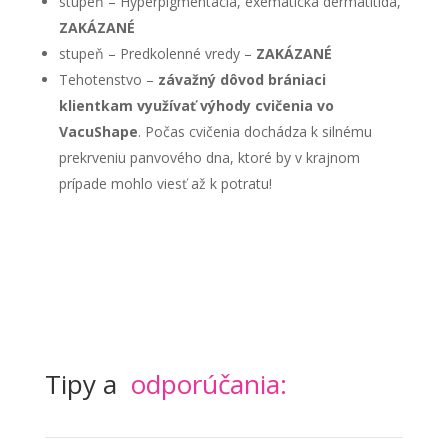
stupeň – Hyperpigmentácia, exematická dermatitída,
ZAKÁZANÉ
stupeň – Predkolenné vredy –
ZAKÁZANÉ
Tehotenstvo –
závažný dôvod brániaci
klientkam využívať výhody cvičenia vo
VacuShape
. Počas cvičenia dochádza k silnému
prekrveniu panvového dna, ktoré by v krajnom
prípade mohlo viesť až k potratu!
Tipy a
odporúčania: