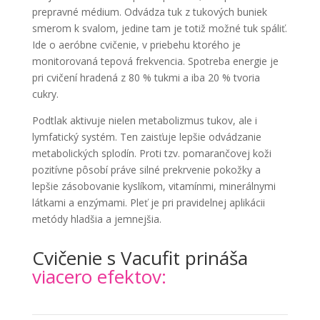
prepravné médium. Odvádza tuk z tukových buniek
smerom k svalom, jedine tam je totiž možné tuk spáliť.
Ide o aeróbne cvičenie, v priebehu ktorého je
monitorovaná tepová frekvencia. Spotreba energie je
pri cvičení hradená z 80 % tukmi a iba 20 % tvoria
cukry.
Podtlak aktivuje nielen metabolizmus tukov, ale i
lymfatický systém. Ten zaisťuje lepšie odvádzanie
metabolických splodín. Proti tzv. pomarančovej koži
pozitívne pôsobí práve silné prekrvenie pokožky a
lepšie zásobovanie kyslíkom, vitamínmi, minerálnymi
látkami a enzýmami. Pleť je pri pravidelnej aplikácii
metódy hladšia a jemnejšia.
Cvičenie s Vacufit prináša
viacero efektov: