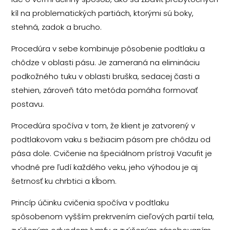
kíl na problematických partiách, ktorými sú boky,
stehná, zadok a brucho.
Procedúra v sebe kombinuje pôsobenie podtlaku a
chôdze v oblasti pásu. Je zameraná na elimináciu
podkožného tuku v oblasti bruška, sedacej časti a
stehien, zároveň táto metóda pomáha formovať
postavu.
Procedúra spočíva v tom, že klient je zatvorený v
podtlakovom vaku s bežiacim pásom pre chôdzu od
pása dole. Cvičenie na špeciálnom prístroji Vacufit je
vhodné pre ľudí každého veku, jeho výhodou je aj
šetrnosť ku chrbtici a kĺbom.
Princíp účinku cvičenia spočíva v podtlaku
spôsobenom vyšším prekrvením cieľových partií tela,