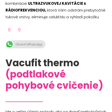
kombinácie
ULTRAZVUKOVEJ KAVITÁCIE s
RÁDIOFREKVENCIOU
,
ktorá Vám odstráni prebytočné
tukové vrstvy, eliminuje celulitídu a vyhladí pokožku.
Otvoriť WhatsApp
Vacufit thermo
(podtlakové
pohybové cvičenie)
Ide o veľmi účinný spôsob, ako sa zbaviť prebytočných