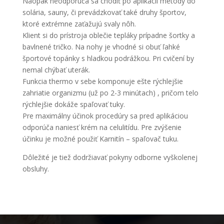
Naopak neodporúča sa chodiť po aplikácii metódy do
solária, sauny, či prevádzkovať také druhy športov,
ktoré extrémne zaťažujú svaly nôh.
Klient si do prístroja oblečie tepláky prípadne šortky a
bavlnené tričko. Na nohy je vhodné si obuť ľahké
športové topánky s hladkou podrážkou. Pri cvičení by
nemal chýbať uterák.
Funkcia thermo v sebe komponuje ešte rýchlejšie
zahriatie organizmu (už po 2-3 minútach) , pričom telo
rýchlejšie dokáže spaľovať tuky.
Pre maximálny účinok procedúry sa pred aplikáciou
odporúča naniesť krém na celulitídu. Pre zvýšenie
účinku je možné použiť Karnitín – spaľovač tuku.
Dôležité je tiež dodržiavať pokyny odborne vyškolenej
obsluhy.